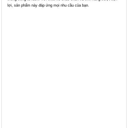
KHAY TRƯỢT HTT RACK PRO
lợi, sản phẩm này đáp ứng mọi nhu cầu của bạn.
D600
Giá: 472,500 VNĐ
Mã sản phẩm: HTTP-ST600
KHAY TRƯỢT HTT RACK D1000
Giá: 450,000 VNĐ
Mã sản phẩm: HTT-ST1000