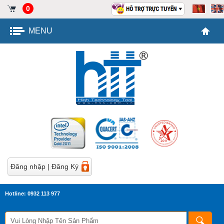
0
MENU
Đăng nhập
|
Đăng Ký
Hotline: 0932 113 977