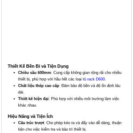
KHAY TRƯỢT HTT RACK D800
Giá: 400,000 VNĐ
Thiết Kế Bền Bỉ và Tiện Dụng
Mã sản phẩm: HTT-ST800
Chiều sâu 600mm
: Cung cấp không gian rộng rãi cho nhiều
thiết bị, phù hợp với hầu hết các loại
tủ rack D600
.
Chất liệu thép cao cấp
: Đảm bảo độ bền và độ ổn định lâu
dài.
Thiết kế hiện đại
: Phù hợp với nhiều môi trường làm việc
khác nhau.
Hiệu Năng và Tiện Ích
Cấu trúc trượt
: Cho phép kéo ra và đẩy vào dễ dàng, thuận
tiện cho việc kiểm tra và bảo trì thiết bị.