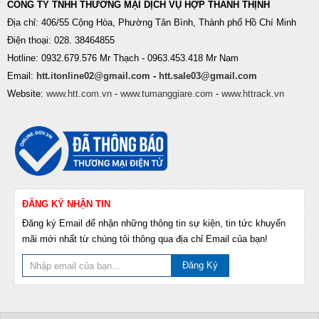
CÔNG TY TNHH THƯƠNG MẠI DỊCH VỤ HỢP THÀNH THỊNH
Địa chỉ: 406/55 Cộng Hòa, Phường Tân Bình, Thành phố Hồ Chí Minh
Điện thoại: 028. 38464855
Hotline: 0932.679.576 Mr Thạch - 0963.453.418 Mr Nam
Email:
htt.itonline02@gmail.com
-
htt.sale03@gmail.com
Website:
www.htt.com.vn
-
www.tumanggiare.com
-
www.httrack.vn
ĐĂNG KÝ NHẬN TIN
Đăng ký Email để nhận những thông tin sự kiện, tin tức khuyến
mãi mới nhất từ chúng tôi thông qua địa chỉ Email của bạn!
Đăng Ký