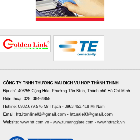
CÔNG TY TNHH THƯƠNG MẠI DỊCH VỤ HỢP THÀNH THỊNH
Địa chỉ: 406/55 Cộng Hòa, Phường Tân Bình, Thành phố Hồ Chí Minh
Điện thoại: 028. 38464855
Hotline: 0932.679.576 Mr Thạch - 0963.453.418 Mr Nam
Email:
htt.itonline02@gmail.com
-
htt.sale03@gmail.com
Website:
www.htt.com.vn
-
www.tumanggiare.com
-
www.httrack.vn