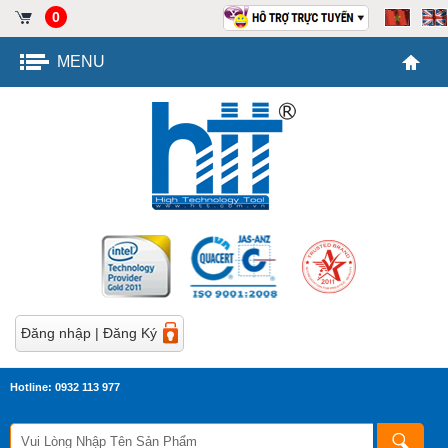
0
MENU
Đăng nhập
|
Đăng Ký
Hotline: 0932 113 977