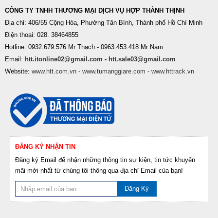
CÔNG TY TNHH THƯƠNG MẠI DỊCH VỤ HỢP THÀNH THỊNH
Địa chỉ: 406/55 Cộng Hòa, Phường Tân Bình, Thành phố Hồ Chí Minh
Điện thoại: 028. 38464855
Hotline: 0932.679.576 Mr Thạch - 0963.453.418 Mr Nam
Email:
htt.itonline02@gmail.com
-
htt.sale03@gmail.com
Website:
www.htt.com.vn
-
www.tumanggiare.com
-
www.httrack.vn
ĐĂNG KÝ NHẬN TIN
Đăng ký Email để nhận những thông tin sự kiện, tin tức khuyến
mãi mới nhất từ chúng tôi thông qua địa chỉ Email của bạn!
Đăng Ký