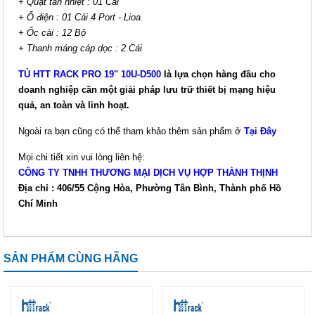
+ Quạt tản nhiệt : 01 Cái
+ Ổ điện : 01 Cái 4 Port - Lioa
+ Ốc cài : 12 Bộ
+ Thanh máng cáp dọc : 2 Cái
TỦ HTT RACK PRO 19" 10U-D500
là lựa chọn hàng đầu cho
doanh nghiệp cần một giải pháp lưu trữ thiết bị mạng hiệu
quả, an toàn và linh hoạt.
Ngoài ra bạn cũng có thể tham khảo thêm sản phẩm ở
Tại Đây
Mọi chi tiết xin vui lòng liên hệ:
CÔNG TY TNHH THƯƠNG MẠI DỊCH VỤ HỢP THÀNH THỊNH
Địa chỉ : 406/55 Cộng Hòa, Phường Tân Bình, Thành phố Hồ
Chí Minh
SẢN PHẨM CÙNG HÃNG