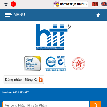
0
MENU
Đăng nhập
|
Đăng Ký
Hotline: 0932 113 977