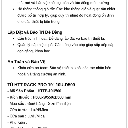
mát mẻ và bảo vệ khỏi bụi bẩn và tác động môi trường.
Hệ thống thông gió tốt: Các khe thông gió và quạt tản nhiệt
được bố trí hợp lý, giúp duy trì nhiệt độ hoạt động ổn định
cho các thiết bị bên trong.
Lắp Đặt và Bảo Trì Dễ Dàng
Cấu trúc linh hoạt: Dễ dàng lắp đặt và bảo trì thiết bị.
Quản lý cáp hiệu quả: Các cổng vào cáp giúp sắp xếp cáp
gọn gàng, khoa học.
An Toàn và Bảo Vệ
Khóa cửa an toàn: Bảo vệ thiết bị khỏi các tác nhân bên
ngoài và tăng cường an ninh.
TỦ HTT RACK PRO 19" 10U-D500
- Mã Sản Phẩm : HTTP-10U500
- Kích thước : H586xW550xD500 mm
- Màu sắc : Đen/Trắng - Sơn tĩnh điện
- Cửa trước : Lưới/Mica
- Cửa sau : Lưới/Mica
- Phụ Kiện :