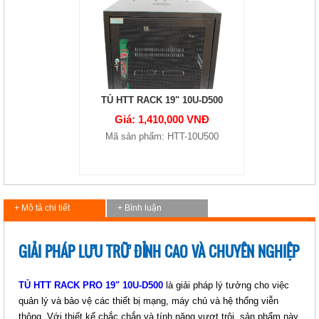
TỦ HTT RACK 19" 10U-D500
Giá: 1,410,000 VNĐ
Mã sản phẩm: HTT-10U500
+ Mô tả chi tiết
+ Bình luận
GIẢI PHÁP LƯU TRỮ ĐỈNH CAO VÀ CHUYÊN NGHIỆP
TỦ HTT RACK PRO 19" 10U-D500
là giải pháp lý tưởng cho việc
quản lý và bảo vệ các thiết bị mạng, máy chủ và hệ thống viễn
thông. Với thiết kế chắc chắn và tính năng vượt trội, sản phẩm này