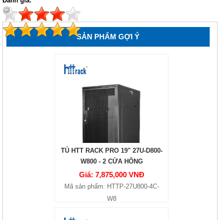
Đánh giá:
SẢN PHẨM GỢI Ý
TỦ HTT RACK PRO 19" 27U-D800-
W800 - 2 CỬA HÔNG
Giá: 7,875,000 VNĐ
Mã sản phẩm: HTTP-27U800-4C-
W8