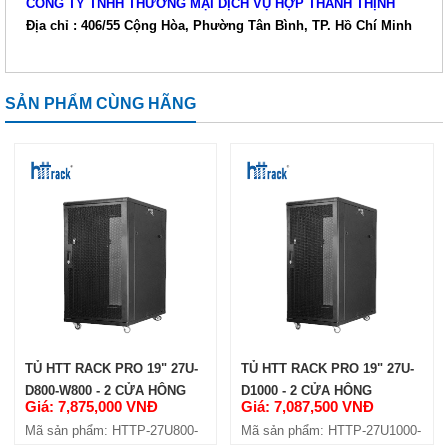
CÔNG TY TNHH THƯƠNG MẠI DỊCH VỤ HỢP THÀNH THỊNH
Địa chỉ : 406/55 Cộng Hòa, Phường Tân Bình, TP. Hồ Chí Minh
SẢN PHẨM CÙNG HÃNG
TỦ HTT RACK PRO 19" 27U-
TỦ HTT RACK PRO 19" 27U-
D800-W800 - 2 CỬA HÔNG
D1000 - 2 CỬA HÔNG
Giá: 7,875,000 VNĐ
Giá: 7,087,500 VNĐ
Mã sản phẩm: HTTP-27U800-
Mã sản phẩm: HTTP-27U1000-