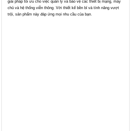
giải pháp tối ưu cho việc quản lý và bảo vệ các thiết bị mạng, máy
chủ và hệ thống viễn thông. Với thiết kế bền bỉ và tính năng vượt
TỦ HTT RACK PRO 19" 27U-D800
trội, sản phẩm này đáp ứng mọi nhu cầu của bạn.
- 2 CỬA HÔNG
Giá: 6,562,500 VNĐ
Mã sản phẩm: HTTP-27U800-4C
TỦ HTT RACK PRO 19" 27U-D600
- 2 CỬA HÔNG
Giá: 5,900,000 VNĐ
Mã sản phẩm: HTTP-27U600-4C