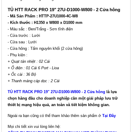
TỦ HTT RACK PRO 19" 27U-D1000-W800 - 2 Cửa hông
- Mã Sản Phẩm : HTTP-27U1000-4C-W8
- Kích thước : H1350 x W800 x D1000 mm
- Màu sắc : Đen/Trắng - Sơn tĩnh điện
- Cửa trước : Lưới
- Cửa sau : Lưới
- Cửa hông : Tấm nguyên khối (2 cửa hông)
- Phụ kiện :
+ Quạt tản nhiệt : 02 Cái
+ Ổ điện : 01 Cái 6 Port - Lioa
TỦ HTT RACK 19" 27U-D600
+ Ốc cài : 36 Bộ
+ Thanh máng cáp dọc : 2 Cái
Giá: 4,000,000 VNĐ
Mã sản phẩm: HTT-27U600
TỦ HTT RACK PRO 19" 27U-D1000-W800 - 2 Cửa hông
là lựa
chọn hàng đầu cho doanh nghiệp cần một giải pháp lưu trữ
thiết bị mạng hiệu quả, an toàn và tiết kiệm không gian.
Ngoài ra bạn cũng có thể tham khảo thêm sản phẩm ở
Tại Đây
Mọi chi tiết xin vui lòng liên hệ: