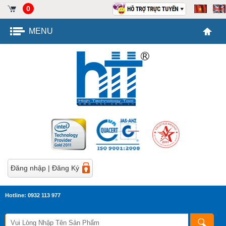
0
MENU
Đăng nhập
|
Đăng Ký
Hotline: 0932 113 977