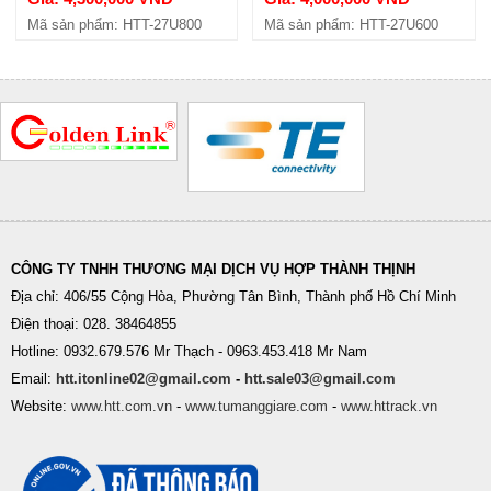
Mã sản phẩm: HTT-27U800
Mã sản phẩm: HTT-27U600
CÔNG TY TNHH THƯƠNG MẠI DỊCH VỤ HỢP THÀNH THỊNH
Địa chỉ: 406/55 Cộng Hòa, Phường Tân Bình, Thành phố Hồ Chí Minh
Điện thoại: 028. 38464855
Hotline: 0932.679.576 Mr Thạch - 0963.453.418 Mr Nam
Email:
htt.itonline02@gmail.com
-
htt.sale03@gmail.com
Website:
www.htt.com.vn
-
www.tumanggiare.com
-
www.httrack.vn