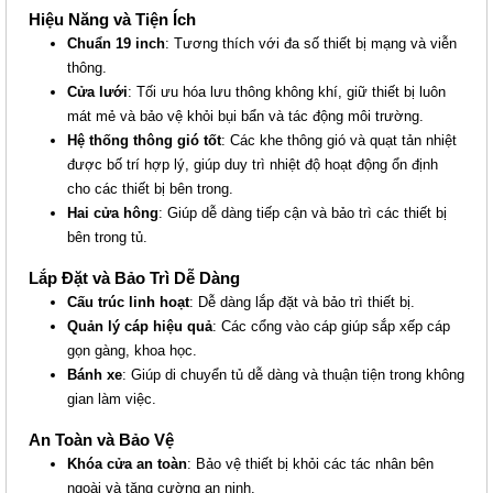
Hiệu Năng và Tiện Ích
Chuẩn 19 inch
: Tương thích với đa số thiết bị mạng và viễn
thông.
TỦ HTT RACK 19" 27U-D1000
Cửa lưới
: Tối ưu hóa lưu thông không khí, giữ thiết bị luôn
Giá: 4,700,000 VNĐ
mát mẻ và bảo vệ khỏi bụi bẩn và tác động môi trường.
Mã sản phẩm: HTT-27U1000
Hệ thống thông gió tốt
: Các khe thông gió và quạt tản nhiệt
được bố trí hợp lý, giúp duy trì nhiệt độ hoạt động ổn định
cho các thiết bị bên trong.
Hai cửa hông
: Giúp dễ dàng tiếp cận và bảo trì các thiết bị
bên trong tủ.
Lắp Đặt và Bảo Trì Dễ Dàng
Cấu trúc linh hoạt
: Dễ dàng lắp đặt và bảo trì thiết bị.
Quản lý cáp hiệu quả
: Các cổng vào cáp giúp sắp xếp cáp
gọn gàng, khoa học.
Bánh xe
: Giúp di chuyển tủ dễ dàng và thuận tiện trong không
gian làm việc.
TỦ HTT RACK 19" 27U-D800
An Toàn và Bảo Vệ
Giá: 4,300,000 VNĐ
Khóa cửa an toàn
: Bảo vệ thiết bị khỏi các tác nhân bên
Mã sản phẩm: HTT-27U800
ngoài và tăng cường an ninh.