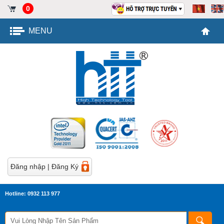
0
MENU
Đăng nhập
|
Đăng Ký
Hotline: 0932 113 977