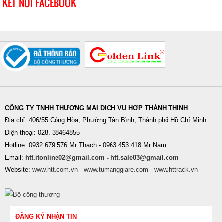
KẾT NỐI FACEBOOK
CÔNG TY TNHH THƯƠNG MẠI DỊCH VỤ HỢP THÀNH THỊNH
Địa chỉ: 406/55 Cộng Hòa, Phường Tân Bình, Thành phố Hồ Chí Minh
Điện thoại: 028. 38464855
Hotline: 0932.679.576 Mr Thạch - 0963.453.418 Mr Nam
Email:
htt.itonline02@gmail.com
-
htt.sale03@gmail.com
Website:
www.htt.com.vn
-
www.tumanggiare.com
-
www.httrack.vn
ĐĂNG KÝ NHẬN TIN