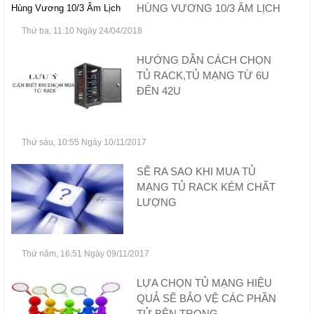
HÙNG VƯƠNG 10/3 ÂM LỊCH
Thứ ba, 11:10 Ngày 24/04/2018
HƯỚNG DẪN CÁCH CHỌN
TỦ RACK,TỦ MẠNG TỪ 6U
ĐẾN 42U
Thứ sáu, 10:55 Ngày 10/11/2017
SẼ RA SAO KHI MUA TỦ
MẠNG TỦ RACK KÉM CHẤT
LƯỢNG
Thứ năm, 16:51 Ngày 09/11/2017
LỰA CHỌN TỦ MẠNG HIỆU
QUẢ SẼ BẢO VỆ CÁC PHẦN
TỬ BÊN TRONG