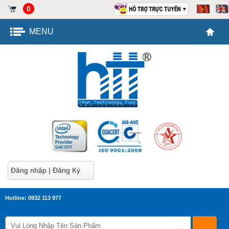
0
MENU
Đăng nhập
|
Đăng Ký
Hotline: 0932 113 977