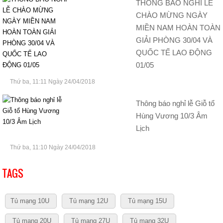
THÔNG BÁO NGHỈ LỄ
CHÀO MỪNG NGÀY
MIỀN NAM HOÀN TOÀN
GIẢI PHÒNG 30/04 VÀ
QUỐC TẾ LAO ĐỘNG
01/05
Thứ ba, 11:11 Ngày 24/04/2018
Thông báo nghỉ lễ Giỗ tổ
Hùng Vương 10/3 Âm
Lịch
Thứ ba, 11:10 Ngày 24/04/2018
TAGS
Tủ mạng 10U
Tủ mạng 12U
Tủ mạng 15U
Tủ mạng 20U
Tủ mạng 27U
Tủ mạng 32U